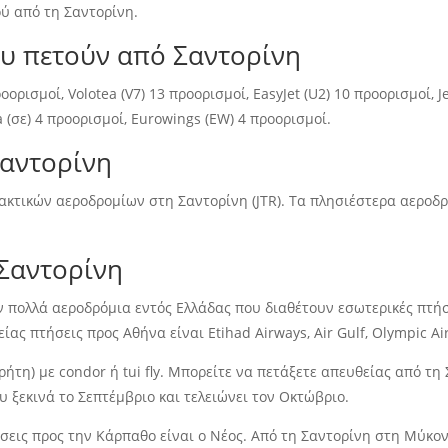
ύ από τη Σαντορίνη.
ου πετούν από Σαντορίνη
οορισμοί, Volotea (V7) 13 προορισμοί, EasyJet (U2) 10 προορισμοί, J
 (σε) 4 προορισμοί, Eurowings (EW) 4 προορισμοί.
Σαντορίνη
κτικών αεροδρομίων στη Σαντορίνη (JTR). Τα πλησιέστερα αεροδρό
 Σαντορίνη
πολλά αεροδρόμια εντός Ελλάδας που διαθέτουν εσωτερικές πτήσε
ας πτήσεις προς Αθήνα είναι Etihad Airways, Air Gulf, Olympic Air,
ήτη) με condor ή tui fly. Μπορείτε να πετάξετε απευθείας από τη
υ ξεκινά το Σεπτέμβριο και τελειώνει τον Οκτώβριο.
σεις προς την Κάρπαθο είναι ο Νέος. Από τη Σαντορίνη στη Μύκο