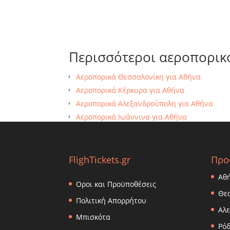
Περισσότεροι αεροπορικ
Αεροπορικά Θεσσαλονίκη για Αθήνα
Αεροπορικά Κέρκυρα για Αθήνα
Αεροπορικά Αλεξανδρούπολη για Αθήνα
Αεροπορικά Ιωάννινα για Αθήνα
Αεροπορικά Ρόδος για Αθήνα
FlighTickets.gr
Προ
Αθ
Οροι και Προϋποθέσεις
Θε
Πολιτική Απορρήτου
Αλ
Μπισκότα
Ρόδ