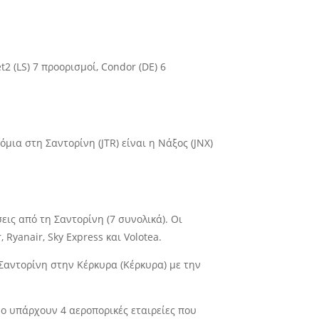
et2 (LS) 7 προορισμοί, Condor (DE) 6
μια στη Σαντορίνη (JTR) είναι η Νάξος (JNX)
ις από τη Σαντορίνη (7 συνολικά). Οι
 Ryanair, Sky Express και Volotea.
 Σαντορίνη στην Κέρκυρα (Κέρκυρα) με την
νο υπάρχουν 4 αεροπορικές εταιρείες που