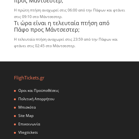
προς Μάντσεστερ;
Η πρώτη πτήση αναχωρεί στις 06:00 από την Πάφων και φτάνει
στις 09:10 στο Μάντσεστερ.
Τι ώρα είναι η τελευταία πτήση από
Πάφο προς Μάντσεστερ;
Η τελευταία πτήση αναχωρεί στις 23:59 από την Πάφων και
φτάνει στις 02:45 στο Μάντσεστερ.
FlighTickets.gr
Οροι και Προϋποθέσεις
Πολιτική Απορρήτου
Μπισκότα
Site Map
Επικοινωνία
Vliegtickets