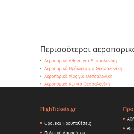
Περισσότεροι αεροπορικ
Αεροπορικά Αθήνα για Θεσσαλονίκη
Αεροπορικά Ηράκλειο για Θεσσαλονίκη
Αεροπορικά Χίος για Θεσσαλονίκη
Αεροπορικά Κω για Θεσσαλονίκη
Αεροπορικά Άραξο για Θεσσαλονίκη
FlighTickets.gr
Προ
Αθ
Οροι και Προϋποθέσεις
Θε
Πολιτική Απορρήτου