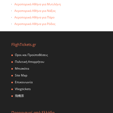
Αεροπορικά Αθήνα για Λέρο
Αεροπορικά Αθήνα για Μυτιλήνη
Αεροπορικά Αθήνα για Λήμνο
Αεροπορικά Αθήνα για Νάξος
Αεροπορικά Αθήνα για Μύκονος
Αεροπορικά Αθήνα για Πάρο
Αεροπορικά Αθήνα για Μήλο
Αεροπορικά Αθήνα για Ρόδος
Αεροπορικά Αθήνα για Σάμο
Αεροπορικά Αθήνα για Σαντορίνη
Αεροπορικά Αθήνα για Σύρο
FlighTickets.gr
Αεροπορικά Αθήνα για Θεσσαλονίκη
Οροι και Προϋποθέσεις
Πολιτική Απορρήτου
Μπισκότα
Site Map
Επικοινωνία
Vliegtickets
飛機票
Προορισμοί από Ελλάδα