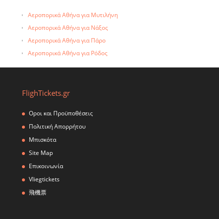
Αεροπορικά Αθήνα για Κω
Αεροπορικά Αθήνα για Λέρο
Αεροπορικά Αθήνα για Μυτιλήνη
Αεροπορικά Αθήνα για Λήμνο
Αεροπορικά Αθήνα για Νάξος
Αεροπορικά Αθήνα για Μύκονος
Αεροπορικά Αθήνα για Πάρο
Αεροπορικά Αθήνα για Μήλο
Αεροπορικά Αθήνα για Ρόδος
Αεροπορικά Αθήνα για Σάμο
Αεροπορικά Αθήνα για Σαντορίνη
Αεροπορικά Αθήνα για Σύρο
FlighTickets.gr
Αεροπορικά Αθήνα για Θεσσαλονίκη
Οροι και Προϋποθέσεις
Πολιτική Απορρήτου
Μπισκότα
Site Map
Επικοινωνία
Vliegtickets
飛機票